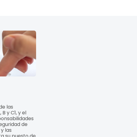
de las
B y C1, y el
ponsabilidades
seguridad de
y las
ra su puesto de